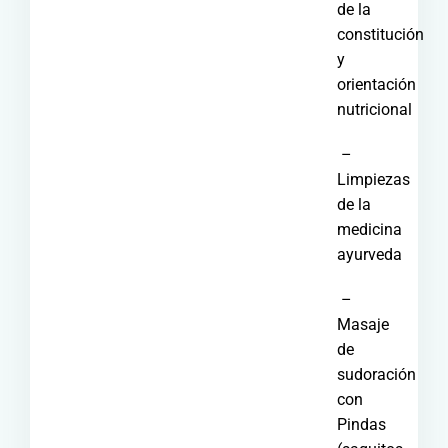
de la
constitución
y
orientación
nutricional
–
Limpiezas
de la
medicina
ayurveda
–
Masaje
de
sudoración
con
Pindas