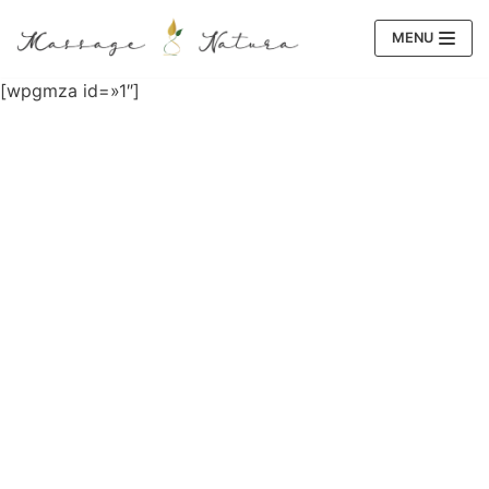
Saltar
MENU
al
contenido
[wpgmza id=»1″]